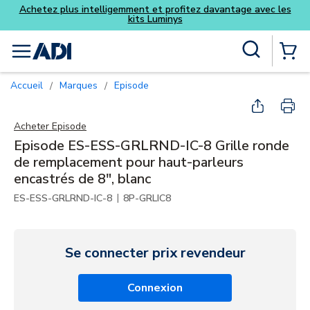
ntelligemment et profitez davantage avec les
kits Luminys
Skip to main content
Recherche sur le site
menu
{0} Items
Accueil
Marques
Episode
/
/
Acheter
Episode
Episode ES-ESS-GRLRND-IC-8 Grille ronde
de remplacement pour haut-parleurs
encastrés de 8", blanc
|
ES-ESS-GRLRND-IC-8
8P-GRLIC8
Se connecter prix revendeur
Connexion