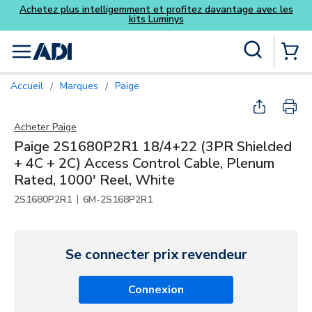
Achetez plus intelligemment et profitez davantage avec les
kits Luminys
Skip to main content
Recherche sur le site
menu
{0} Items
Accueil
Marques
Paige
/
/
Acheter
Paige
Paige 2S1680P2R1 18/4+22 (3PR Shielded
+ 4C + 2C) Access Control Cable, Plenum
Rated, 1000' Reel, White
|
2S1680P2R1
6M-2S168P2R1
Se connecter prix revendeur
Connexion