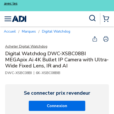
Achetez plus intelligemment et profitez 
kits Luminys
Skip to main content
Recherche sur le site
menu
{0} Items
Accueil
Marques
Digital Watchdog
/
/
Acheter
Digital Watchdog
Digital Watchdog DWC-XSBC08BI
MEGApix Ai 4K Bullet IP Camera with Ultra-
Wide Fixed Lens, IR and AI
|
DWC-XSBC08BI
6K-XSBC08BIB
Se connecter prix revendeur
Connexion