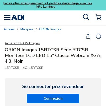
Achetez plus intelligemment et pr
kits Lumin
Skip to main content
Recherche sur le site
menu
{0} Items
Accueil
Marques
ORION Images
/
/
Acheter
ORION Images
ORION Images 15RTCSR Série RTCSR
Moniteur LCD LED 15" Classe Webcam XGA,
4:3, Noir
|
15RTCSR
4O-15RTCSR
Se connecter prix revendeur
Connexion