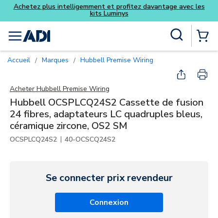
ent et profitez davantage avec les
its Luminys
Skip to main content
Recherche sur le site
menu
{0} Items
Accueil
Marques
Hubbell Premise Wiring
/
/
Acheter
Hubbell Premise Wiring
Hubbell OCSPLCQ24S2 Cassette de fusion
24 fibres, adaptateurs LC quadruples bleus,
céramique zircone, OS2 SM
|
OCSPLCQ24S2
40-OCSCQ24S2
Se connecter prix revendeur
Connexion