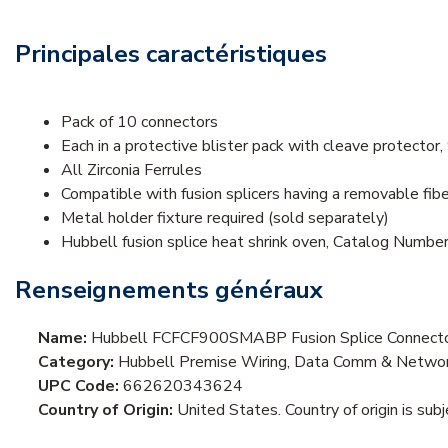
Principales caractéristiques
Pack of 10 connectors
Each in a protective blister pack with cleave protecto
All Zirconia Ferrules
Compatible with fusion splicers having a removable fibe
Metal holder fixture required (sold separately)
Hubbell fusion splice heat shrink oven, Catalog Numb
Renseignements généraux
Name:
Hubbell FCFCF900SMABP Fusion Splice Connector,
Category:
Hubbell Premise Wiring, Data Comm & Networki
UPC Code:
662620343624
Country of Origin:
United States. Country of origin is sub