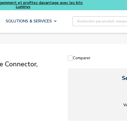
Achetez plus intelligemment et profitez davantage avec le
Luminys
Recherche sur le site
SOLUTIONS & SERVICES
Comparer
 Connector,
S
V