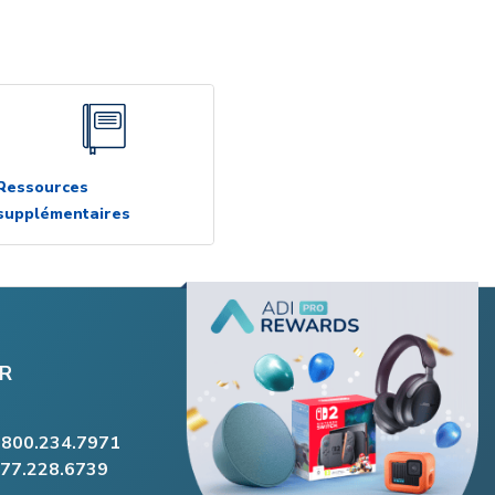
Ressources
supplémentaires
R
.800.234.7971
877.228.6739