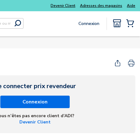
s kits
Tous vos essentiels du quotidien, sans délai
Devenir Client
Adresses des magasins
Aide
Connexion
Soumettre la recherche
{0} Items
e connecter prix revendeur
Connexion
ous n’êtes pas encore client d’ADI?
Devenir Client