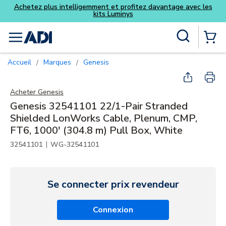
Achetez plus intelligemment et pr
kits Lumin
Skip to main content
Recherche sur le site
menu
{0} Items
Accueil
Marques
Genesis
/
/
Acheter
Genesis
Genesis 32541101 22/1-Pair Stranded
Shielded LonWorks Cable, Plenum, CMP,
FT6, 1000' (304.8 m) Pull Box, White
|
32541101
WG-32541101
Se connecter prix revendeur
Connexion