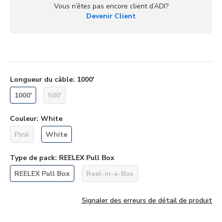
Vous n’êtes pas encore client d’ADI?
Devenir Client
Longueur du câble
:
1000'
1000'
500'
Couleur
:
White
Pink
White
Type de pack
:
REELEX Pull Box
REELEX Pull Box
Reel-in-a-Box
Signaler des erreurs de détail de produit