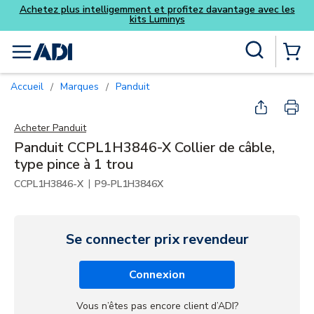
ofitez davantage avec les
ys
Skip to main content
Recherche sur le site
menu
{0} Items
Accueil
Marques
Panduit
/
/
Acheter
Panduit
Panduit CCPL1H3846-X Collier de câble,
type pince à 1 trou
|
CCPL1H3846-X
P9-PL1H3846X
Se connecter prix revendeur
Connexion
Vous n’êtes pas encore client d’ADI?