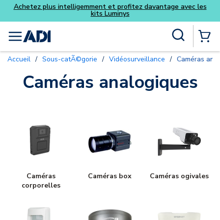
ec les
Skip to main content
Recherche sur le site
menu
{0} Items
Accueil
/
Sous-catÃ©gorie
/
Vidéosurveillance
/
Caméras anal
Caméras analogiques
Caméras
Caméras box
Caméras ogivales
corporelles