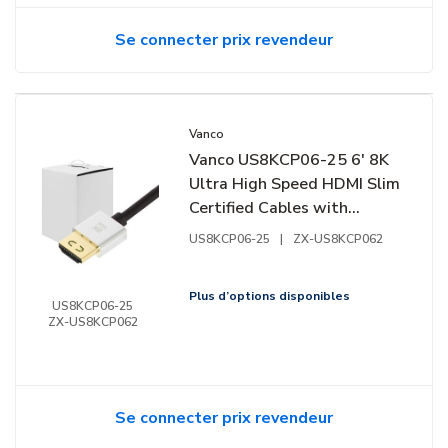
Se connecter prix revendeur
Vanco
Vanco US8KCP06-25 6' 8K
Ultra High Speed HDMI Slim
Certified Cables with
Ethernet Contractor Box,
US8KCP06-25
|
ZX-US8KCP062
25-Piece
Plus d’options disponibles
US8KCP06-25
ZX-US8KCP062
Se connecter prix revendeur