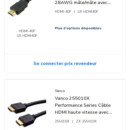
28AWG mâle/mâle avec
Ethernet, 40'
HDMI-40F
|
LR-HDMI40F
Plus d’options disponibles
HDMI-40F
LR-HDMI40F
Se connecter prix revendeur
Vanco
Vanco 255010X
Performance Series Câble
HDMI haute vitesse avec
Ethernet, 10'
255010X
|
ZX-255010X