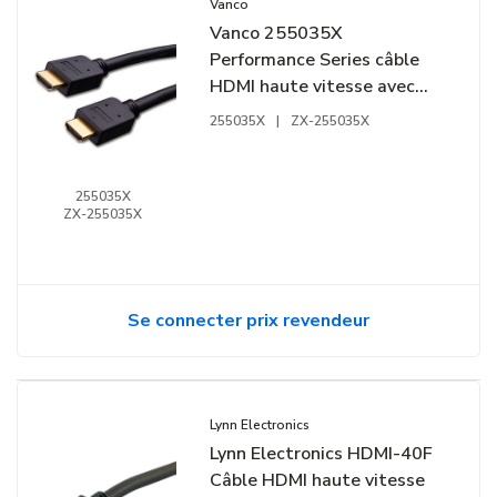
Vanco
Vanco 255035X
Performance Series câble
HDMI haute vitesse avec
Ethernet, 35', noir
255035X
|
ZX-255035X
255035X
ZX-255035X
Se connecter prix revendeur
Lynn Electronics
Lynn Electronics HDMI-40F
Câble HDMI haute vitesse