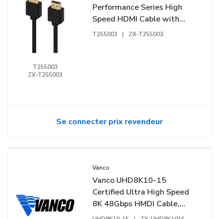
Performance Series High
Speed HDMI Cable with
Ethernet, 3', TAA Compliant
T255003
|
ZX-T255003
T255003
ZX-T255003
Se connecter prix revendeur
Vanco
Vanco UHD8K10-15
Certified Ultra High Speed
8K 48Gbps HMDI Cable,
Contractor Box, 15-Pack,
UHD8K10-15
|
ZX-UHD8K1015