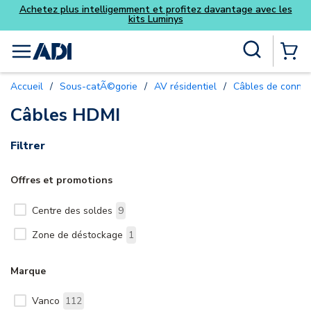
Achetez plus intelligemment et profitez davantage avec les
kits Luminys
Skip to main content
Recherche sur le site
menu
{0} Items
Accueil
/
Sous-catÃ©gorie
/
AV résidentiel
/
Câbles de connex
Câbles HDMI
Filtrer
Offres et promotions
Centre des soldes
9
Zone de déstockage
1
Marque
Vanco
112