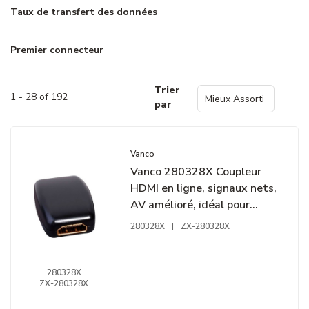
Taux de transfert des données
Premier connecteur
Trier
1 - 28 of 192
par
Vanco
Vanco 280328X Coupleur
HDMI en ligne, signaux nets,
AV amélioré, idéal pour
longues connexions,
280328X
|
ZX-280328X
connecteur mini-phone
polyvalent
280328X
ZX-280328X