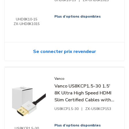
10'
Plus d’options disponibles
UHD8K10-15
ZX-UHD8K1015
Se connecter prix revendeur
Vanco
Vanco US8KCP1.5-30 1.5'
8K Ultra High Speed HDMI
Slim Certified Cables with
Ethernet Contractor Box,
US8KCP1.5-30
|
ZX-US8KCP153
30-Piece
Plus d’options disponibles
US8KCP1.5-30