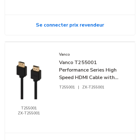
Se connecter prix revendeur
Vanco
Vanco T255001
Performance Series High
Speed HDMI Cable with
Ethernet, 1', TAA Compliant
T255001
|
ZX-T255001
T255001
ZX-T255001