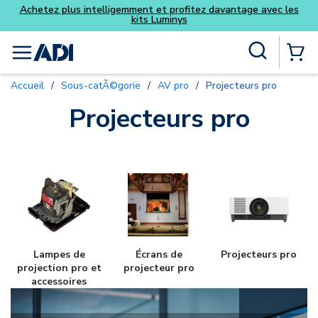
Achetez plus intelligemment et profitez davantage avec les
kits Luminys
Skip to main content
Recherche sur le site
menu
{0} Items
Accueil
/
Sous-catÃ©gorie
/
AV pro
/
Projecteurs pro
Projecteurs pro
Lampes de
Écrans de
Projecteurs pro
projection pro et
projecteur pro
accessoires