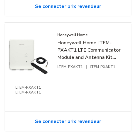
Se connecter prix revendeur
Honeywell Home
Honeywell Home LTEM-
PXAKT1 LTE Communicator
Module and Antenna Kit
with LTEM-PXA and CELL-
LTEM-PXAKT1
|
LTEM-PXAKT1
ANTHB, AT&T
LTEM-PXAKT1
LTEM-PXAKT1
Se connecter prix revendeur