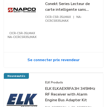
Conekt Series Lecteur de
carte intelligente sans
contact, 13,56 MHz,
CICR-CSR-35LMAX
|
NA-
compatible mobile, montage
CICRCSR35LMAX
sur montant
CICR-CSR-35LMAX
NA-CICRCSR35LMAX
Se connecter prix revendeur
Nouveautés
ELK Products
ELK ELKAEXRFA3H 345MHz
RF Receiver with Alarm
Engine Bus Adapter Kit