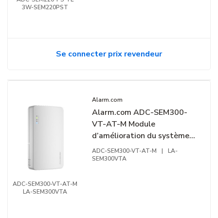
3W-SEM220PST
Se connecter prix revendeur
Alarm.com
Alarm.com ADC-SEM300-
VT-AT-M Module
d’amélioration du système
double voie, AT&T, CAT-M
ADC-SEM300-VT-AT-M
|
LA-
SEM300VTA
ADC-SEM300-VT-AT-M
LA-SEM300VTA