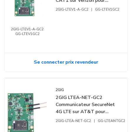
CAT1 sur Verizon pour
GC2/GC2e et Alarm.com
2GIG-LTEV1-A-GC2
|
GG-LTEV1GC2
2GIG-LTEV1-A-GC2
GG-LTEV1GC2
Se connecter prix revendeur
2GIG
2GIG LTEA-NET-GC2
Communicateur SecureNet
4G LTE sur AT&T pour
panneaux GC2 et GC2e
2GIG-LTEA-NET-GC2
|
GG-LTEANTGC2