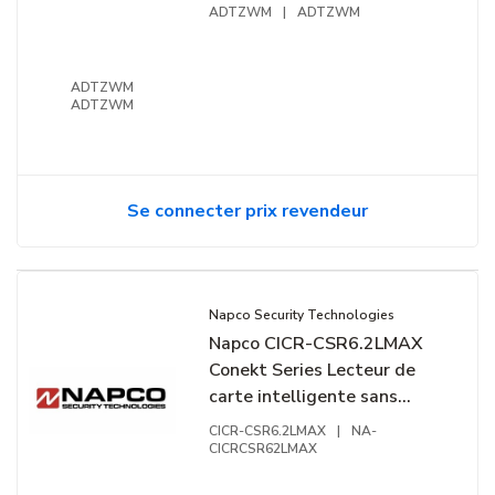
ADTZWM
|
ADTZWM
ADTZWM
ADTZWM
Se connecter prix revendeur
Napco Security Technologies
Napco CICR-CSR6.2LMAX
Conekt Series Lecteur de
carte intelligente sans
contact, 13,56 MHz, prêt
CICR-CSR6.2LMAX
|
NA-
mobile, montage sur
CICRCSR62LMAX
montant