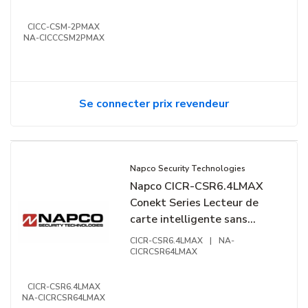
CICC-CSM-2PMAX
NA-CICCCSM2PMAX
Se connecter prix revendeur
Napco Security Technologies
Napco CICR-CSR6.4LMAX
Conekt Series Lecteur de
carte intelligente sans
contact, 13,56 MHz, prêt
CICR-CSR6.4LMAX
|
NA-
pour mobile, montage mural
CICRCSR64LMAX
simple gang
CICR-CSR6.4LMAX
NA-CICRCSR64LMAX