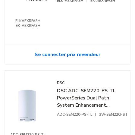
ELK-AEXRFA3H
|
EK-AEXRFA3H
ELKAEXRFA3H
EK-AEXRFA3H
Se connecter prix revendeur
DSC
DSC ADC-SEM220-PS-TL
PowerSeries Dual Path
System Enhancement
Module, LTE Communicator,
ADC-SEM220-PS-TL
|
3W-SEM220PST
Telus
ADC-SEM220-PS-TL