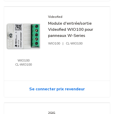
Videofied
Module d'entrée/sortie
Videofied WIO100 pour
panneaux W-Series
WIO100
|
CL-WIO100
WIO100
CL-WIO100
Se connecter prix revendeur
2GIG