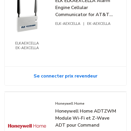
ELK ELKAEXCELLA Alarm
Engine Cellular
Communicator for AT&T
LTE Network
ELK-AEXCELLA
|
EK-AEXCELLA
ELKAEXCELLA
EK-AEXCELLA
Se connecter prix revendeur
Honeywell Home
Honeywell Home ADTZWM
Module Wi-Fi et Z-Wave
ADT pour Command