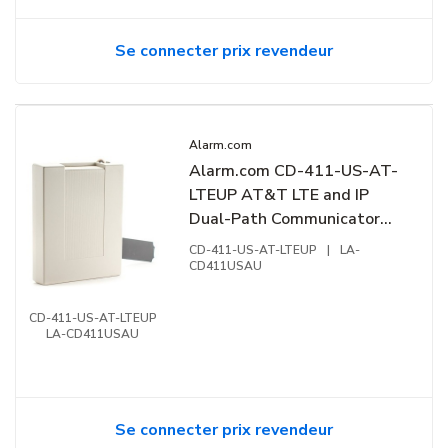
Se connecter prix revendeur
Alarm.com
Alarm.com CD-411-US-AT-
LTEUP AT&T LTE and IP
Dual-Path Communicator
for Interlogix Concord 4
CD-411-US-AT-LTEUP
|
LA-
CD411USAU
CD-411-US-AT-LTEUP
LA-CD411USAU
Se connecter prix revendeur