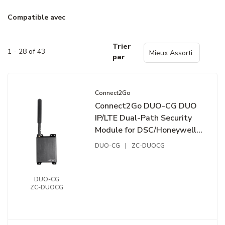
Compatible avec
Trier
1 - 28 of 43
par
Connect2Go
Connect2Go DUO-CG DUO
IP/LTE Dual-Path Security
Module for DSC/Honeywell
Panels
DUO-CG
|
ZC-DUOCG
DUO-CG
ZC-DUOCG