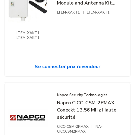
Module and Antenna Kit
with LTEM-XA and CELL-
LTEM-XAKT1
|
LTEM-XAKT1
ANTHB, AT&T
LTEM-XAKT1
LTEM-XAKT1
Se connecter prix revendeur
Napco Security Technologies
Napco CICC-CSM-2PMAX
Coneckt 13,56 MHz Haute
sécurité
CICC-CSM-2PMAX
|
NA-
CICCCSM2PMAX