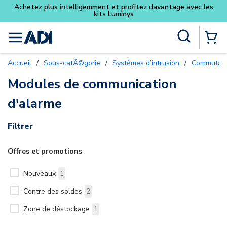
Achetez plus intelligemment et profitez davantage avec les
kits Luminys
Skip to main content
Recherche sur le site
menu
{0} Items
Accueil
/
Sous-catÃ©gorie
/
Systèmes d’intrusion
/
Commutat
Modules de communication
d'alarme
Filtrer
Offres et promotions
Nouveaux
1
Centre des soldes
2
Zone de déstockage
1